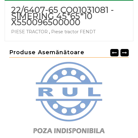
22/6407-65 CO01031081 -
SIMERING 45*65*10
X550096500000
PIESE TRACTOR
,
Piese tractor FENDT
Produse Asemănătoare