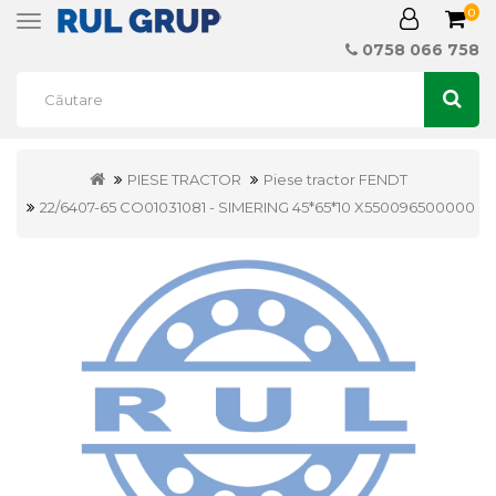
0
Toggle
navigation
0758 066 758
PIESE TRACTOR
Piese tractor FENDT
22/6407-65 CO01031081 - SIMERING 45*65*10 X550096500000