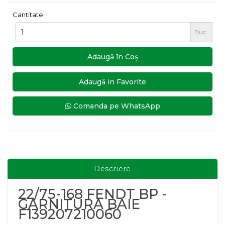
Cantitate
Buc
Adaugă în Coş
Adaugă in Favorite
Comanda pe WhatsApp
Descriere
22/75-168 FENDT BP -
GARNITURA BAIE
F139207210060