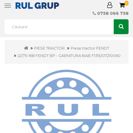
0
Toggle
navigation
0758 066 758
PIESE TRACTOR
Piese tractor FENDT
22/75-168 FENDT BP - GARNITURA BAIE F139207210060