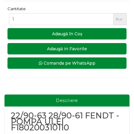
Cantitate
Buc
Adaugă în Coş
Adaugă in Favorite
Comanda pe WhatsApp
Descriere
22/90-63 28/90-61 FENDT -
POMPA ULEI
F180200310110