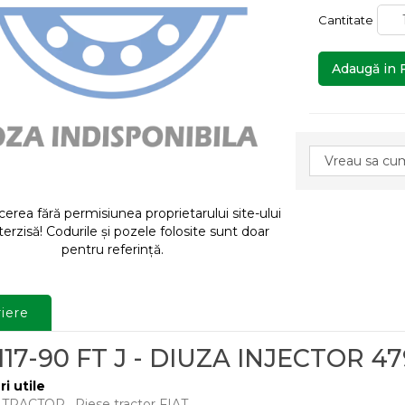
Cantitate
Adaugă in 
rea fără permisiunea proprietarului site-ului
terzisă! Codurile și pozele folosite sunt doar
pentru referință.
iere
117-90 FT J - DIUZA INJECTOR 4
ri utile
E TRACTOR
,
Piese tractor FIAT