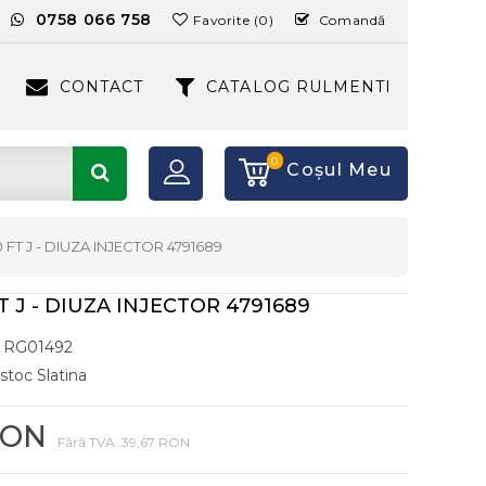
:
0758 066 758
Favorite (0)
Comandă
CONTACT
CATALOG RULMENTI
0
Coşul Meu
90 FT J - DIUZA INJECTOR 4791689
FT J - DIUZA INJECTOR 4791689
RG01492
 stoc Slatina
RON
Fără TVA: 39,67 RON