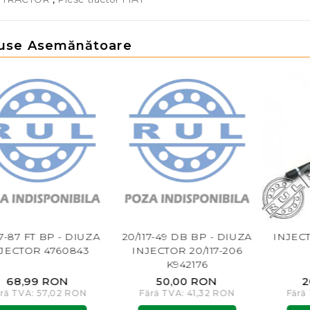
use Asemănătoare
17-87 FT BP - DIUZA
20/117-49 DB BP - DIUZA
INJEC
JECTOR 4760843
INJECTOR 20/117-206
K942176
68,99 RON
50,00 RON
2
ră TVA: 57,02 RON
Fără TVA: 41,32 RON
Fără