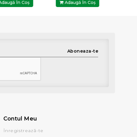
daugă în Coş
Adaugă în Coş
Ada
Aboneaza-te
Contul Meu
Înregistrează-te