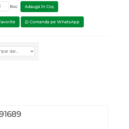
Buc
Adaugă în Coş
Favorite
Comanda pe WhatsApp
791689