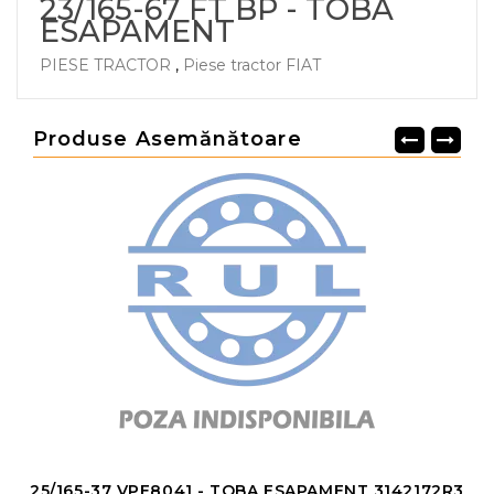
23/165-67 FT BP - TOBA
ESAPAMENT
PIESE TRACTOR
,
Piese tractor FIAT
Produse Asemănătoare
25/165-37 VPE8041 - TOBA ESAPAMENT 3142172R3