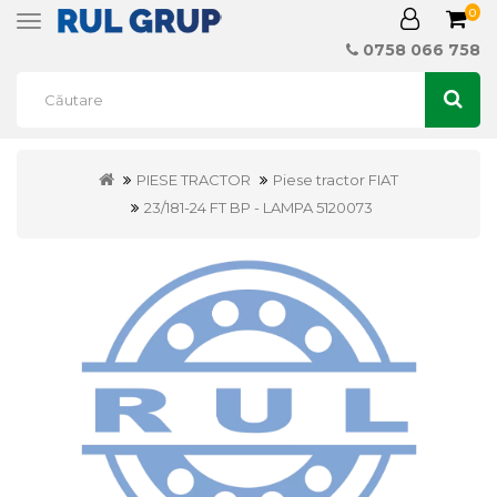
0
Toggle
navigation
0758 066 758
PIESE TRACTOR
Piese tractor FIAT
23/181-24 FT BP - LAMPA 5120073