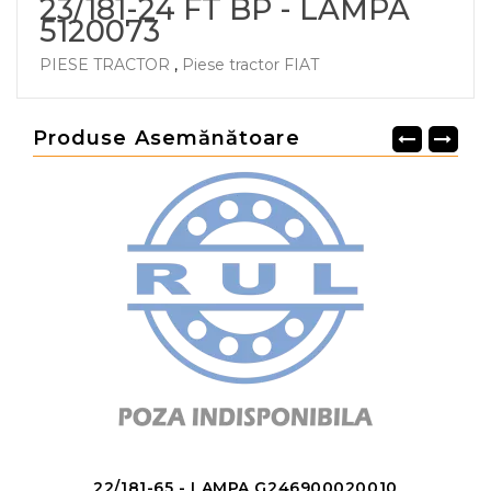
23/181-24 FT BP - LAMPA
5120073
PIESE TRACTOR
,
Piese tractor FIAT
Produse Asemănătoare
22/181-65 - LAMPA G246900020010