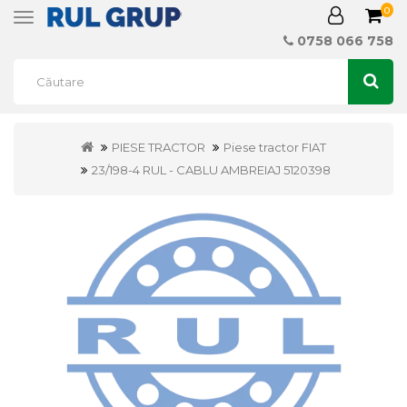
0
Toggle
navigation
0758 066 758
PIESE TRACTOR
Piese tractor FIAT
23/198-4 RUL - CABLU AMBREIAJ 5120398