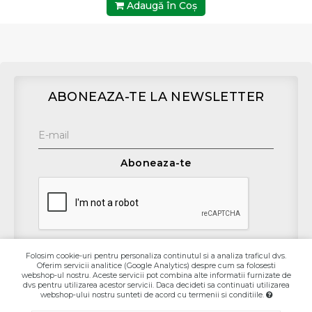
Adaugă în Coş
ABONEAZA-TE LA NEWSLETTER
Aboneaza-te
Folosim cookie-uri pentru personaliza continutul si a analiza traficul dvs.
Oferim servicii analitice (Google Analytics) despre cum sa folosesti
Contact
webshop-ul nostru. Aceste servicii pot combina alte informatii furnizate de
dvs pentru utilizarea acestor servicii. Daca decideti sa continuati utilizarea
webshop-ului nostru sunteti de acord cu termenii si conditiile.
Informaţii