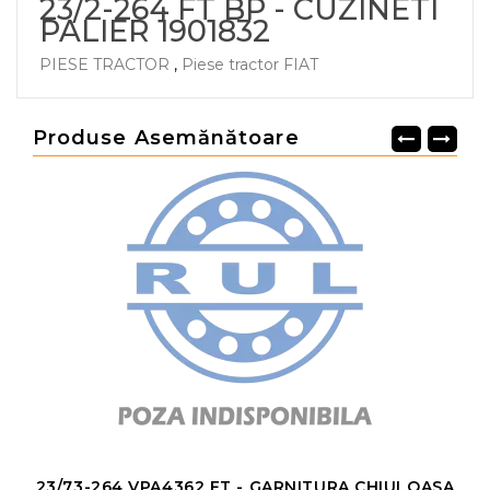
23/2-264 FT BP - CUZINETI
PALIER 1901832
PIESE TRACTOR
,
Piese tractor FIAT
Produse Asemănătoare
23/73-264 VPA4362 FT - GARNITURA CHIULOASA