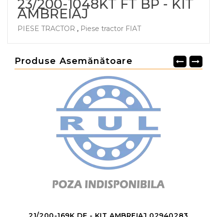
23/200-1048KT FT BP - KIT
AMBREIAJ
PIESE TRACTOR
,
Piese tractor FIAT
Produse Asemănătoare
21/200-169K DF - KIT AMBREIAJ 02940283