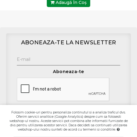
Adaugă în Coş
ABONEAZA-TE LA NEWSLETTER
Aboneaza-te
Folosim cookie-uri pentru personaliza continutul si a analiza traficul dvs.
Oferim servicii analitice (Google Analytics) despre cum sa folosesti
Contact
webshop-ul nostru. Aceste servicii pot combina alte informatii furnizate de
dvs pentru utilizarea acestor servicii. Daca decideti sa continuati utilizarea
webshop-ului nostru sunteti de acord cu termenii si conditiile.
Informaţii