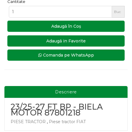
Cantitate
Buc
Adaugă în Coş
Adaugă in Favorite
Comanda pe WhatsApp
Descriere
23/25-27 FT BP - BIELA
MOTOR 87801218
PIESE TRACTOR
,
Piese tractor FIAT