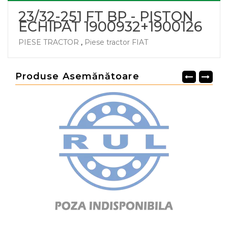
23/32-251 FT BP - PISTON
ECHIPAT 1900932+1900126
PIESE TRACTOR
,
Piese tractor FIAT
Produse Asemănătoare