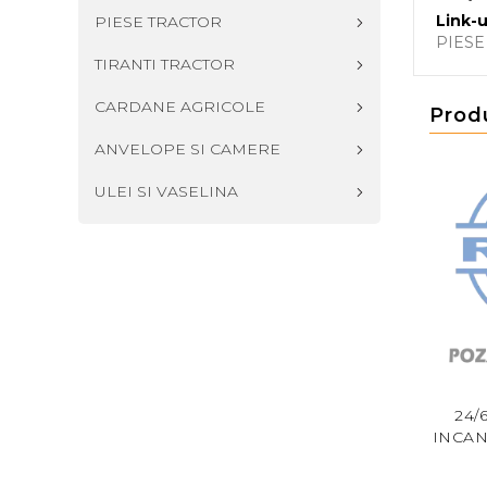
Link-u
PIESE TRACTOR
PIES
TIRANTI TRACTOR
CARDANE AGRICOLE
Prod
ANVELOPE SI CAMERE
ULEI SI VASELINA
/S7659/007 SAME BP -
23/60-17 FT - BUJIE
24/
JIE INCANDESCENTA
INCANDESCENTA 12V
INCAN
4129674
46,00 RON
70,00 RON