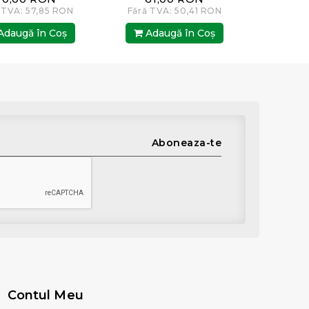
 TVA: 57,85 RON
Fără TVA: 50,41 RON
Fără T
daugă în Coş
Adaugă în Coş
Ada
Aboneaza-te
Contul Meu