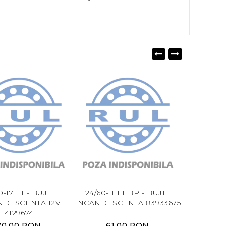
0-17 FT - BUJIE
24/60-11 FT BP - BUJIE
29/S7659
NDESCENTA 12V
INCANDESCENTA 83933675
BUJIE I
4129674
70,00 RON
61,00 RON
46