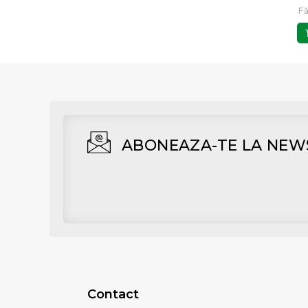
Fără TVA: 38,02 RON
Fără TVA: 57,85 RON
F
Adaugă în Coş
Adaugă în Coş
ABONEAZA-TE LA NEW
Contact