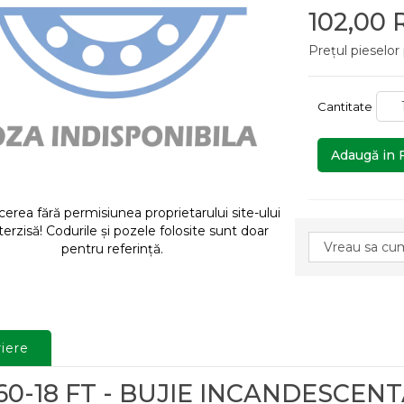
102,00
Prețul pieselor
Cantitate
Adaugă in 
rea fără permisiunea proprietarului site-ului
terzisă! Codurile și pozele folosite sunt doar
pentru referință.
iere
60-18 FT - BUJIE INCANDESCENT