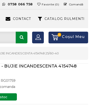
:
0758 066 758
Favorite (0)
Comandă
CONTACT
CATALOG RULMENTI
0
Coşul Meu
BUJIE INCANDESCENTA 4154748 25/60-40
T - BUJIE INCANDESCENTA 4154748
RG01759
a comanda
 stoc