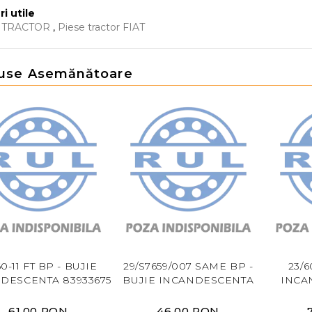
ri utile
E TRACTOR
,
Piese tractor FIAT
use Asemănătoare
60-11 FT BP - BUJIE
29/S7659/007 SAME BP -
23/6
DESCENTA 83933675
BUJIE INCANDESCENTA
INCA
61,00 RON
46,00 RON