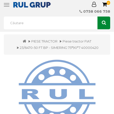
0
Toggle
navigation
0758 066 758
PIESE TRACTOR
Piese tractor FIAT
23/6470-50 FT BP - SIMERING 75*90*7 40000420