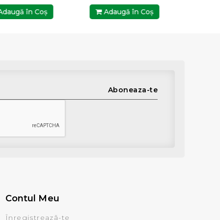
daugă în Coş
Adaugă în Coş
Ada
Aboneaza-te
Contul Meu
Înregistrează-te