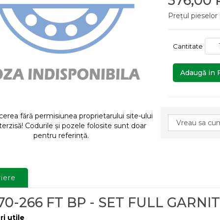
376,00
Prețul pieselor
Cantitate
Adaugă in 
rea fără permisiunea proprietarului site-ului
terzisă! Codurile și pozele folosite sunt doar
pentru referință.
iere
70-266 FT BP - SET FULL GARNI
ri utile