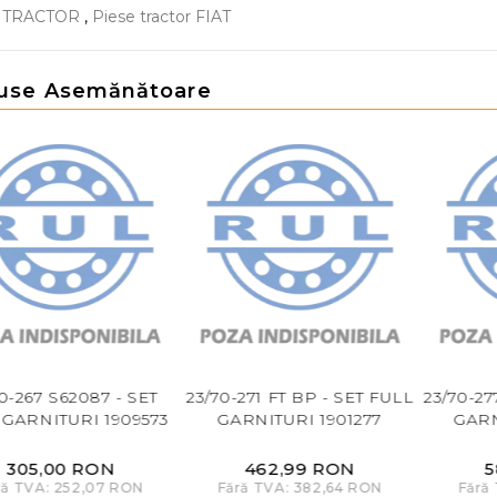
E TRACTOR
,
Piese tractor FIAT
use Asemănătoare
0-267 S62087 - SET
23/70-271 FT BP - SET FULL
23/70-27
 GARNITURI 1909573
GARNITURI 1901277
GARN
305,00 RON
462,99 RON
5
ră TVA: 252,07 RON
Fără TVA: 382,64 RON
Fără