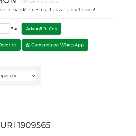
 RON
Fără TVA: 310,74 RON
 pe comandă nu este actualizat și poate varia!
Buc
Adaugă în Coş
Favorite
Comanda pe WhatsApp
TURI 1909565