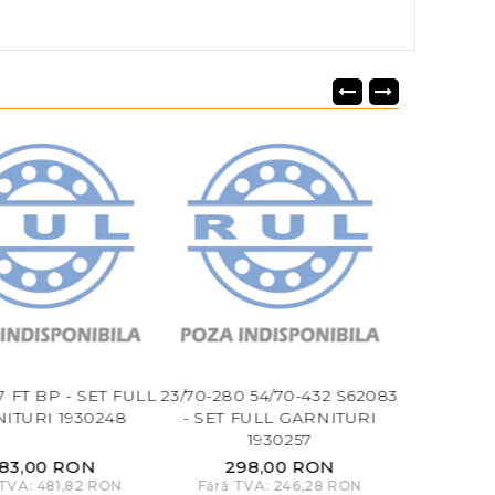
7 FT BP - SET FULL
23/70-280 54/70-432 S62083
23/69-262 
ITURI 1930248
- SET FULL GARNITURI
GARNIT
1930257
83,00 RON
298,00 RON
46
 TVA: 481,82 RON
Fără TVA: 246,28 RON
Fără TV