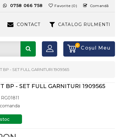
:
0758 066 758
Favorite (0)
Comandă
CONTACT
CATALOG RULMENTI
0
Coşul Meu
FT BP - SET FULL GARNITURI 1909565
FT BP - SET FULL GARNITURI 1909565
RG01811
a comanda
 stoc