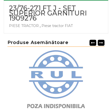
23/76-271 FT J - SET
SUPERIOR GARNITURI
1909276
PIESE TRACTOR
,
Piese tractor FIAT
Produse Asemănătoare