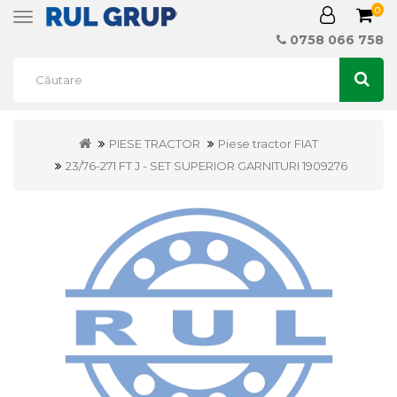
0
Toggle
navigation
0758 066 758
PIESE TRACTOR
Piese tractor FIAT
23/76-271 FT J - SET SUPERIOR GARNITURI 1909276