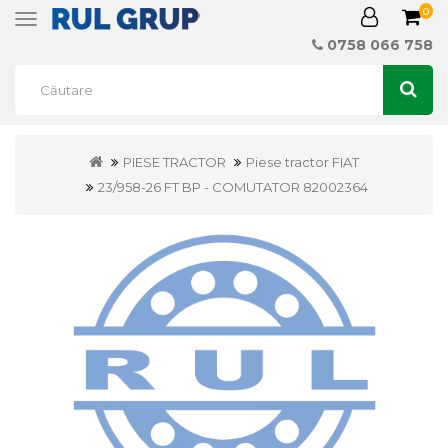
0
Toggle
navigation
0758 066 758
PIESE TRACTOR
Piese tractor FIAT
23/958-26 FT BP - COMUTATOR 82002364