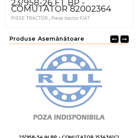
23/958-26 FT BP -
COMUTATOR 82002364
PIESE TRACTOR
,
Piese tractor FIAT
Produse Asemănătoare
25/958-54 IH BP - COMUTATOR 1534361C1