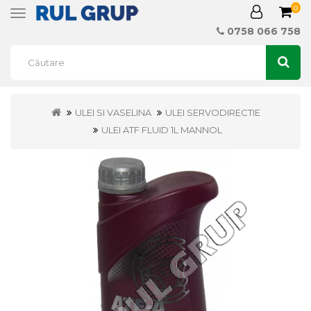
0
Toggle
navigation
0758 066 758
ULEI SI VASELINA
ULEI SERVODIRECTIE
ULEI ATF FLUID 1L MANNOL