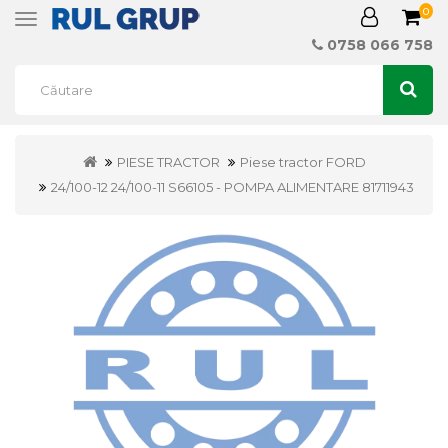
0
Toggle
navigation
0758 066 758
PIESE TRACTOR
Piese tractor FORD
24/100-12 24/100-11 S66105 - POMPA ALIMENTARE 81711943