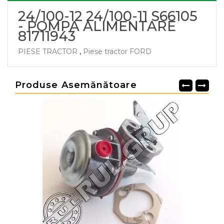
24/100-12 24/100-11 S66105
- POMPA ALIMENTARE
81711943
PIESE TRACTOR
,
Piese tractor FORD
Produse Asemănătoare