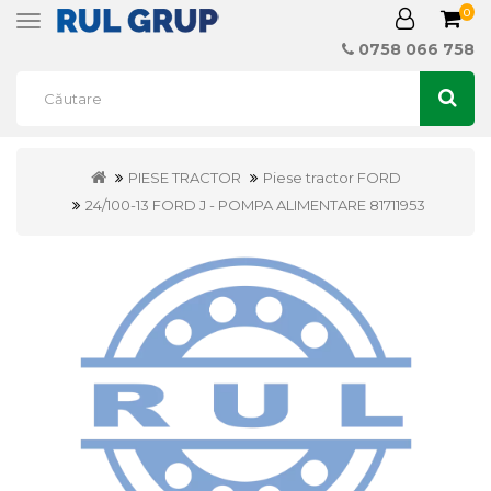
0
Toggle
navigation
0758 066 758
PIESE TRACTOR
Piese tractor FORD
24/100-13 FORD J - POMPA ALIMENTARE 81711953