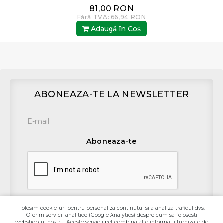
81,00 RON
Fără TVA: 66,94 RON
Adaugă în Coş
ABONEAZA-TE LA NEWSLETTER
Aboneaza-te
Folosim cookie-uri pentru personaliza continutul si a analiza traficul dvs.
Oferim servicii analitice (Google Analytics) despre cum sa folosesti
webshop-ul nostru. Aceste servicii pot combina alte informatii furnizate de