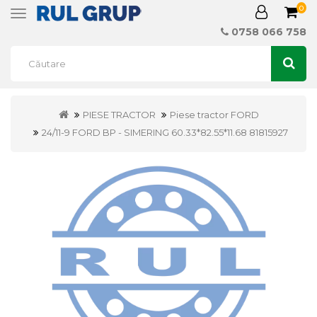
0
Toggle
navigation
0758 066 758
PIESE TRACTOR
Piese tractor FORD
24/11-9 FORD BP - SIMERING 60.33*82.55*11.68 81815927