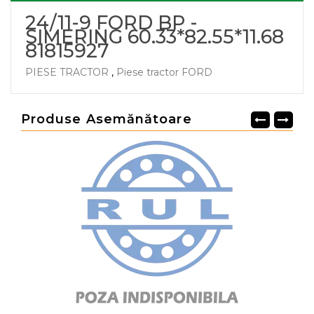
24/11-9 FORD BP -
SIMERING 60.33*82.55*11.68
81815927
PIESE TRACTOR
,
Piese tractor FORD
Produse Asemănătoare