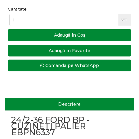
Cantitate
SET
Adaugă în Coş
Adaugă in Favorite
Comanda pe WhatsApp
Descriere
24/2-36 FORD BP -
CUZINETI PALIER
EBPN6337