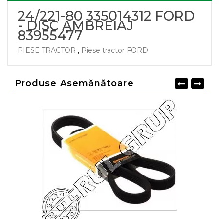
24/221-80 335014312 FORD
- DISC AMBREIAJ
83955477
PIESE TRACTOR
,
Piese tractor FORD
Produse Asemănătoare