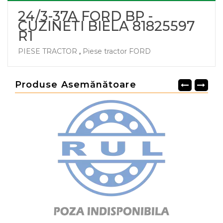
24/3-37A FORD BP -
CUZINETI BIELA 81825597
R1
PIESE TRACTOR
,
Piese tractor FORD
Produse Asemănătoare