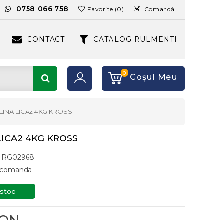
:
0758 066 758
Favorite (0)
Comandă
CONTACT
CATALOG RULMENTI
0
Coşul Meu
LINA LICA2 4KG KROSS
LICA2 4KG KROSS
RG02968
a comanda
 stoc