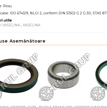
e: Rosu
icatie: ISO 6743/9, NLGI 2, conform DIN 51502 G 2 G-30, STAS 8
ri utile
SI VASELINA
,
VASELINA
use Asemănătoare