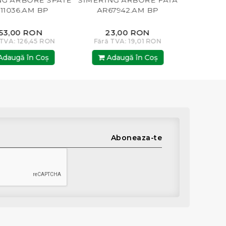
ARBORE SPATE
SIMERING ARBORE FATA
SIMERING A
36.AM BP
AR67942.AM BP
AR67942
,00 RON
23,00 RON
153,0
: 126,45 RON
Fără TVA: 19,01 RON
Fără TVA: 
gă în Coş
Adaugă în Coş
Adaugă
Aboneaza-te