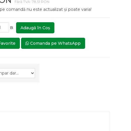
RON
Fără TVA: 78,51 RON
 pe comandă nu este actualizat și poate varia!
B
Adaugă în Coş
Favorite
Comanda pe WhatsApp