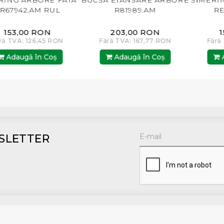
NG ARBORE FATA
BUCSA ETANSARE ARBORE
SIMERING 
7942.AM RUL
R81989.AM
RE110
53,00 RON
203,00 RON
153
TVA: 126,45 RON
Fără TVA: 167,77 RON
Fără TVA
daugă în Coş
Adaugă în Coş
Adau
SLETTER