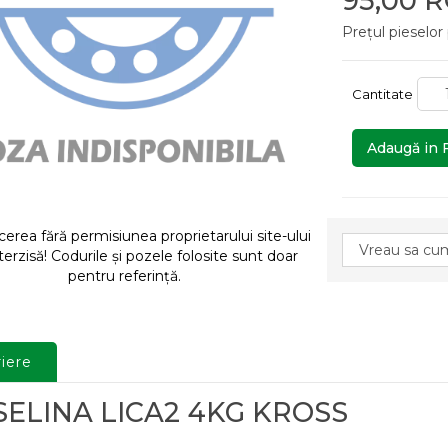
95,00 
Prețul pieselor
Cantitate
Adaugă in 
rea fără permisiunea proprietarului site-ului
terzisă! Codurile și pozele folosite sunt doar
pentru referință.
iere
SELINA LICA2 4KG KROSS