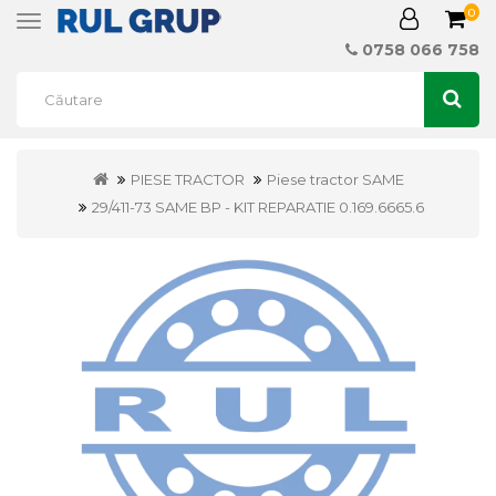
0
Toggle
navigation
0758 066 758
PIESE TRACTOR
Piese tractor SAME
29/411-73 SAME BP - KIT REPARATIE 0.169.6665.6