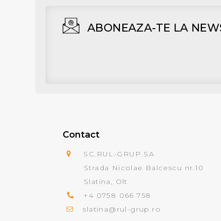
ABONEAZA-TE LA NEW
Contact
SC.RUL-GRUP.SA
Strada Nicolae Balcescu nr.10
Slatina, Olt
+4 0758 066 758
slatina@rul-grup.ro