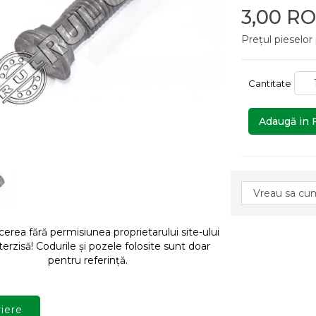
3,00 R
Prețul pieselor
Cantitate
Adaugă in 
rea fără permisiunea proprietarului site-ului
terzisă! Codurile și pozele folosite sunt doar
pentru referință.
iere