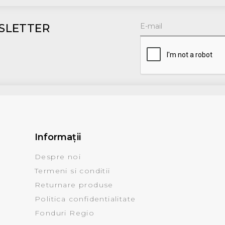
SLETTER
Informaţii
Despre noi
Termeni si conditii
Returnare produse
Politica confidentialitate
Fonduri Regio