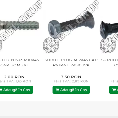
10X45
SURUB PLUG M12X45 CAP
SURUB PLUG M12X50
T
PATRAT 1245109VK
OVAL 5910170
3,50 RON
7,01 RON
RON
Fără TVA: 2,89 RON
Fără TVA: 5,79 RO
oş
Adaugă în Coş
Adaugă în Coş