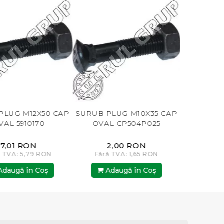
 CAP
SURUB PLUG M10X35 CAP
SURUB DIN 608 M10X
OVAL CP504P025
PLUG
2,00 RON
1,50 RON
N
Fără TVA: 1,65 RON
Fără TVA: 1,24 RON
Adaugă în Coş
Adaugă în Coş