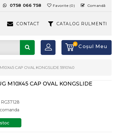
:
0758 066 758
Favorite (0)
Comandă
CONTACT
CATALOG RULMENTI
0
Coşul Meu
M10X45 CAP OVAL KONGSLIDE 5910140
G M10X45 CAP OVAL KONGSLIDE
RG37128
a comanda
 stoc