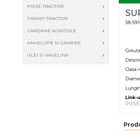
PIESE TRACTOR
SU
TIRANTI TRACTOR
38-591
CARDANE AGRICOLE
ANVELOPE SI CAMERE
Greuta
ULEI SI VASELINA
Descri
Clasa 
Diame
Lungi
Link-u
PIESE
Prod