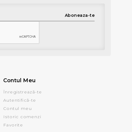
Aboneaza-te
Contul Meu
Înregistrează-te
Autentifică-te
Contul meu
Istoric comenzi
Favorite