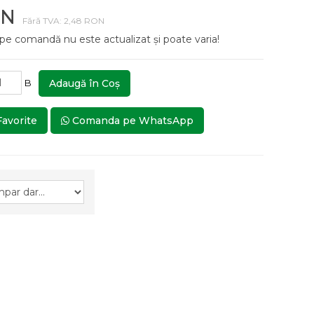
ON
Fără TVA: 2,48 RON
 pe comandă nu este actualizat și poate varia!
B
Adaugă în Coş
Favorite
Comanda pe WhatsApp