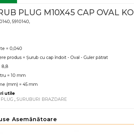
RUB PLUG M10X45 CAP OVAL KO
0140, 5910140,
te = 0,040
ere produs = Șurub cu cap îndoit - Oval - Guler pătrat
= 8,8
tru = 10 mm
me (mm) = 45 mm
ri utile
 PLUG
,
SURUBURI BRAZDARE
use Asemănătoare