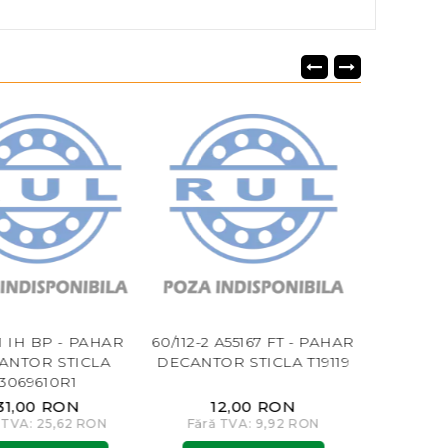
-1 IH BP - PAHAR
60/112-2 A55167 FT - PAHAR
BUCSA CE
ANTOR STICLA
DECANTOR STICLA T19119
3069610R1
31,00 RON
12,00 RON
45
 TVA: 25,62 RON
Fără TVA: 9,92 RON
Fără T