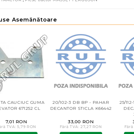
use Asemănătoare
ETA CAUCIUC GUMA
20/102-3 DB BP - PAHAR
25/112
EVATOR 671252 CL
DECANTOR STICLA K66442
DEC
7,01 RON
33,00 RON
ără TVA: 5,79 RON
Fără TVA: 27,27 RON
Fără