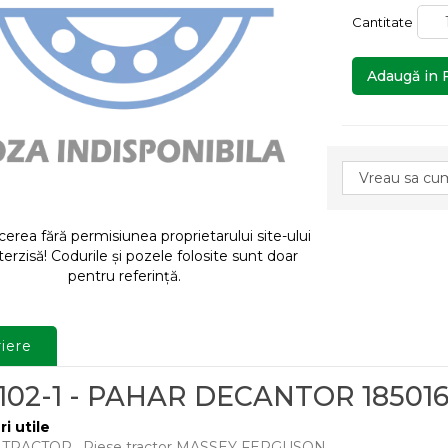
Cantitate
Adaugă in 
rea fără permisiunea proprietarului site-ului
terzisă! Codurile și pozele folosite sunt doar
pentru referință.
iere
/102-1 - PAHAR DECANTOR 18501
ri utile
E TRACTOR
,
Piese tractor MASSEY FERGUSON