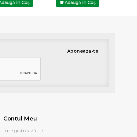
daugă în Coş
Adaugă în Coş
Ada
Aboneaza-te
Contul Meu
Înregistrează-te