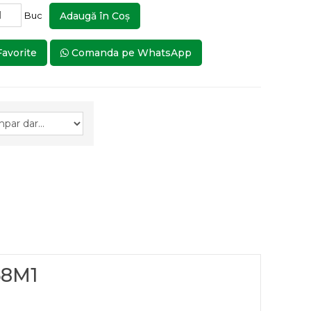
Buc
Adaugă în Coş
Favorite
Comanda pe WhatsApp
68M1