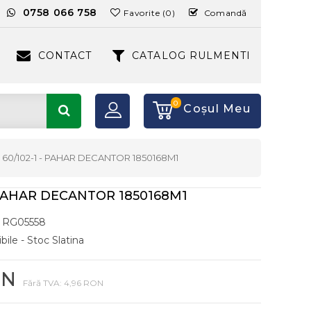
:
0758 066 758
Favorite (0)
Comandă
CONTACT
CATALOG RULMENTI
0
Coşul Meu
60/102-1 - PAHAR DECANTOR 1850168M1
- PAHAR DECANTOR 1850168M1
RG05558
bile - Stoc Slatina
ON
Fără TVA: 4,96 RON