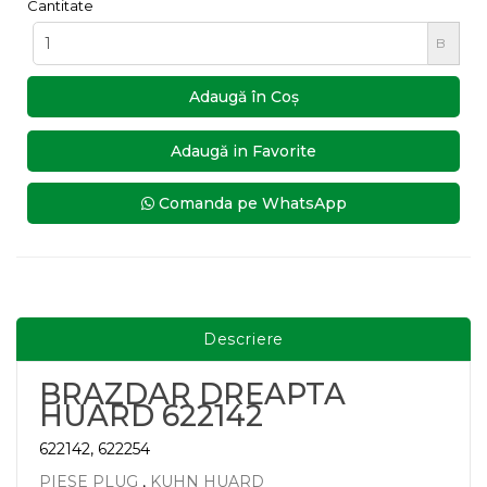
Cantitate
B
Adaugă în Coş
Adaugă in Favorite
Comanda pe WhatsApp
Descriere
BRAZDAR DREAPTA
HUARD 622142
622142, 622254
PIESE PLUG
,
KUHN HUARD