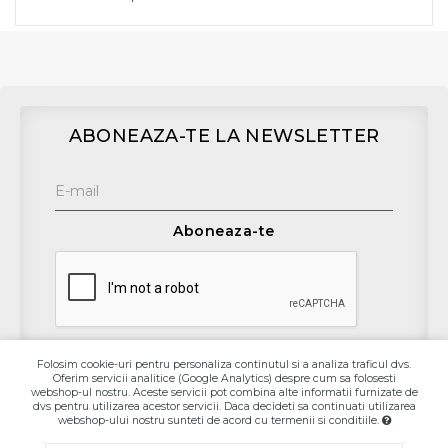
ABONEAZA-TE LA NEWSLETTER
Aboneaza-te
Folosim cookie-uri pentru personaliza continutul si a analiza traficul dvs.
Oferim servicii analitice (Google Analytics) despre cum sa folosesti
Contact
webshop-ul nostru. Aceste servicii pot combina alte informatii furnizate de
dvs pentru utilizarea acestor servicii. Daca decideti sa continuati utilizarea
webshop-ului nostru sunteti de acord cu termenii si conditiile.
Informaţii