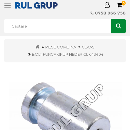
0
Toggle
navigation
0758 066 758
PIESE COMBINA
CLAAS
BOLT FURCA GRUP HEDER CL 643404