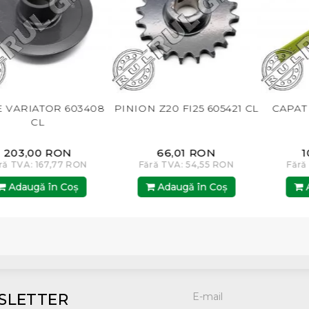
N Z20 FI25 605421 CL
CAPAT CUTIT 603872 CL
ROLA
66,01 RON
108,00 RON
ără TVA: 54,55 RON
Fără TVA: 89,26 RON
Fără
Adaugă în Coş
Adaugă în Coş
A
SLETTER