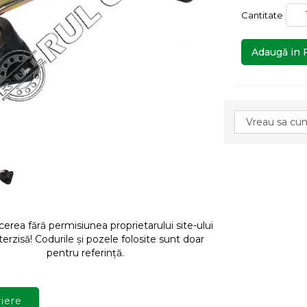
Cantitate
Adaugă in 
rea fără permisiunea proprietarului site-ului
terzisă! Codurile și pozele folosite sunt doar
pentru referință.
iere