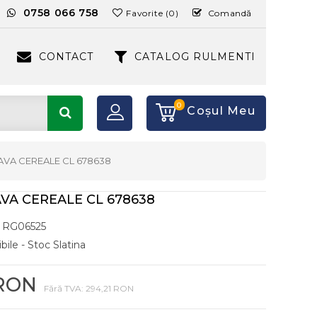
:
0758 066 758
Favorite (0)
Comandă
CONTACT
CATALOG RULMENTI
0
Coşul Meu
AVA CEREALE CL 678638
VA CEREALE CL 678638
RG06525
bile - Stoc Slatina
 RON
Fără TVA: 294,21 RON