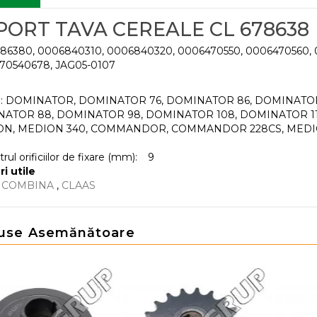
PORT TAVA CEREALE CL 678638
86380, 0006840310, 0006840320, 0006470550, 0006470560,
70540678, JAG05-0107
: DOMINATOR, DOMINATOR 76, DOMINATOR 86, DOMINATOR
ATOR 88, DOMINATOR 98, DOMINATOR 108, DOMINATOR 11
N, MEDION 340, COMMANDOR, COMMANDOR 228CS, MEDIO
ul orificiilor de fixare (mm):
9
ri utile
E COMBINA
,
CLAAS
use Asemănătoare