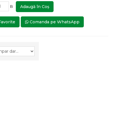
B
Adaugă în Coş
Favorite
Comanda pe WhatsApp