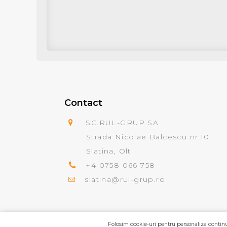
Contact
SC.RUL-GRUP.SA
Strada Nicolae Balcescu nr.10
Slatina, Olt
+4 0758 066 758
slatina@rul-grup.ro
Folosim cookie-uri pentru personaliza continut