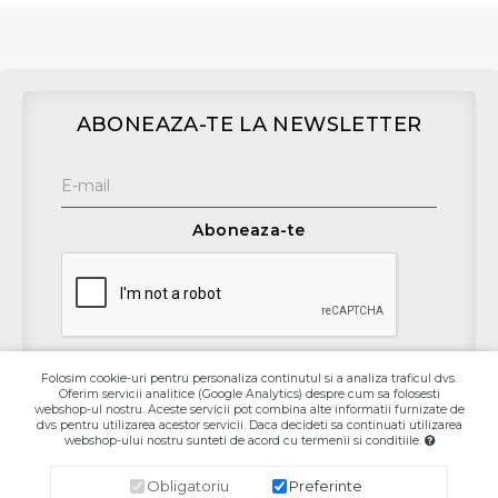
ABONEAZA-TE LA NEWSLETTER
Aboneaza-te
Folosim cookie-uri pentru personaliza continutul si a analiza traficul dvs.
Oferim servicii analitice (Google Analytics) despre cum sa folosesti
Contact
webshop-ul nostru. Aceste servicii pot combina alte informatii furnizate de
dvs pentru utilizarea acestor servicii. Daca decideti sa continuati utilizarea
webshop-ului nostru sunteti de acord cu termenii si conditiile.
Informaţii
Obligatoriu
Preferinte