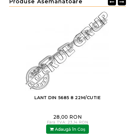
Produse Asemănătoare
LANT DIN 5685 8 22M/CUTIE
28,00 RON
Fără TVA: 23,14 RON
Adaugă în Coş