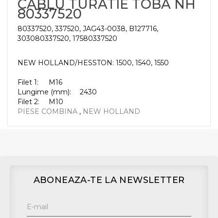
CABLU TURATIE TOBA NH
80337520
80337520, 337520, JAG43-0038, B127716,
303080337520, 17580337520
NEW HOLLAND/HESSTON: 1500, 1540, 1550
Filet 1:
M16
Lungime (mm):
2430
Filet 2:
M10
PIESE COMBINA
,
NEW HOLLAND
ABONEAZA-TE LA NEWSLETTER