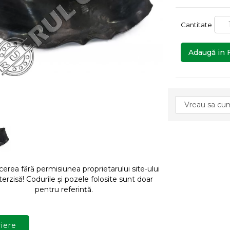
Cantitate
Adaugă in 
rea fără permisiunea proprietarului site-ului
terzisă! Codurile și pozele folosite sunt doar
pentru referință.
iere