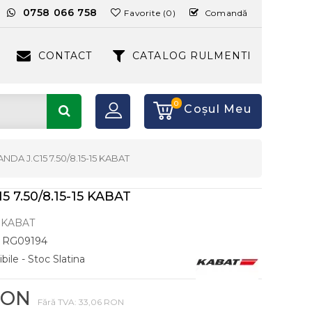
:
0758 066 758
Favorite (0)
Comandă
CONTACT
CATALOG RULMENTI
0
Coşul Meu
NDA J.C15 7.50/8.15-15 KABAT
5 7.50/8.15-15 KABAT
KABAT
RG09194
bile - Stoc Slatina
RON
Fără TVA: 33,06 RON