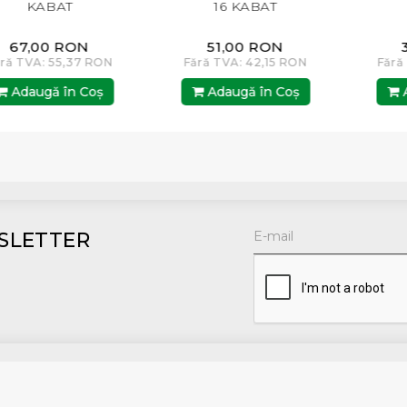
ABAT
16 KABAT
KAB
00 RON
51,00 RON
39,00
: 55,37 RON
Fără TVA: 42,15 RON
Fără TVA: 
gă în Coş
Adaugă în Coş
Adaugă
SLETTER