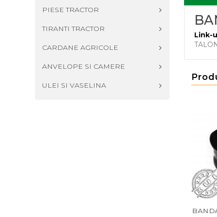
PIESE TRACTOR
BAN
TIRANTI TRACTOR
Link-u
TALON
CARDANE AGRICOLE
ANVELOPE SI CAMERE
Prod
ULEI SI VASELINA
E20 8.25/900-20
BANDA ETANSARE
BANDA J.F20 