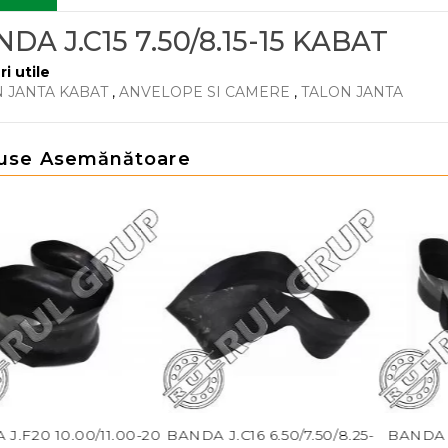
DA J.C15 7.50/8.15-15 KABAT
ri utile
 JANTA KABAT
,
ANVELOPE SI CAMERE
,
TALON JANTA
use Asemănătoare
10.00/11.00-20
BANDA J.C16 6.50/7.50/8.25-
BANDA J.C20 6