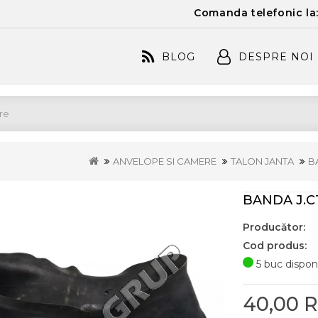
Comanda telefonic la
BLOG
DESPRE NOI
ANVELOPE SI CAMERE
TALON JANTA
BA
BANDA J.C1
Producător:
Cod produs:
5 buc disponi
40,00 