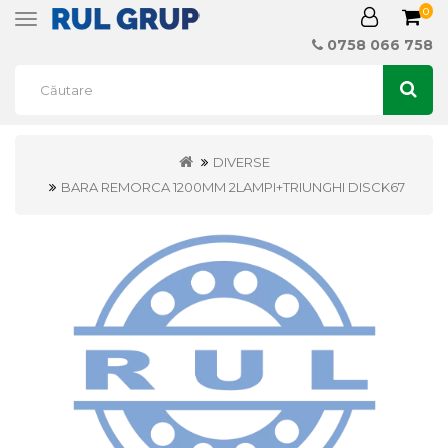
0
Toggle
navigation
0758 066 758
DIVERSE
BARA REMORCA 1200MM 2LAMPI+TRIUNGHI DISCK67