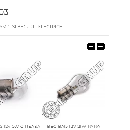
03
AMPI SI BECURI - ELECTRICE
12V 5W CIREASA
BEC BA15 12V 21W PARA
BEC BAY15D