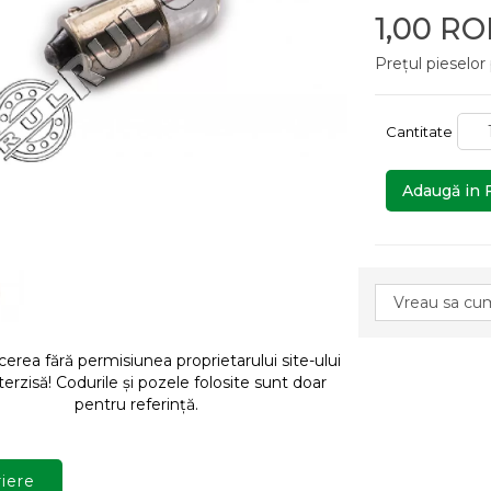
1,00 R
Prețul pieselor
Cantitate
Adaugă in 
rea fără permisiunea proprietarului site-ului
terzisă! Codurile și pozele folosite sunt doar
pentru referință.
iere