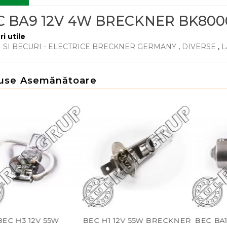
C BA9 12V 4W BRECKNER BK800
ri utile
 SI BECURI - ELECTRICE BRECKNER GERMANY
,
DIVERSE
,
L
use Asemănătoare
 H3 12V 55W
BEC H1 12V 55W BRECKNER
BEC BA15 