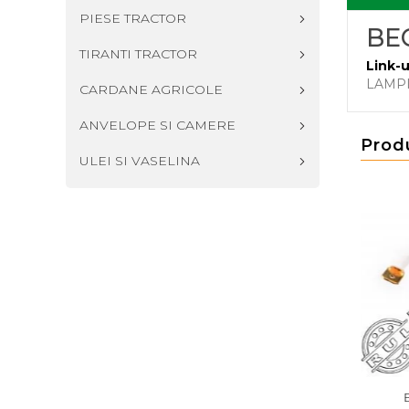
PIESE TRACTOR
BE
TIRANTI TRACTOR
Link-u
LAMPI
CARDANE AGRICOLE
ANVELOPE SI CAMERE
Prod
ULEI SI VASELINA
A15 12V 21W PARA
BEC BAY15D 12V 21X5W
BEC