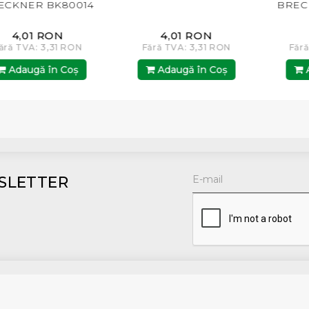
NER BK80014
BRECKN
4,01 RON
4,01 RON
1,
 TVA: 3,31 RON
Fără TVA: 3,31 RON
Fără TV
daugă în Coş
Adaugă în Coş
Adau
SLETTER