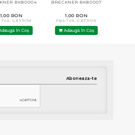
ER BK80004
BRECKNER BK80007
PARA BRECK
00 RON
1,00 RON
2,00
A: 0,83 RON
Fără TVA: 0,83 RON
Fără TVA:
gă în Coş
Adaugă în Coş
Adaugă
Aboneaza-te