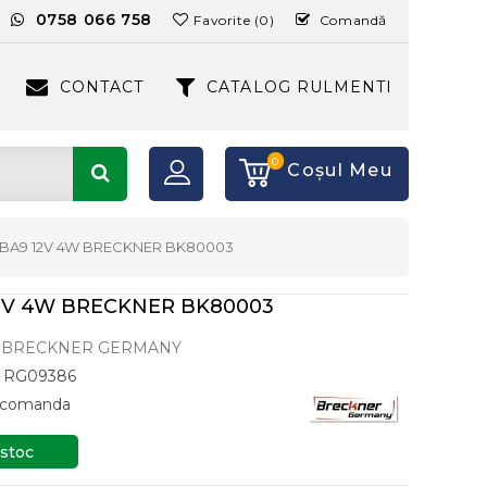
:
0758 066 758
Favorite (0)
Comandă
CONTACT
CATALOG RULMENTI
0
Coşul Meu
BA9 12V 4W BRECKNER BK80003
2V 4W BRECKNER BK80003
BRECKNER GERMANY
RG09386
a comanda
 stoc