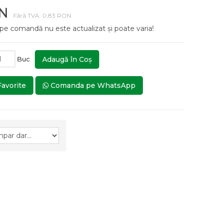
ON
Fără TVA: 0,83 RON
 pe comandă nu este actualizat și poate varia!
Buc
Adaugă în Coş
Favorite
Comanda pe WhatsApp