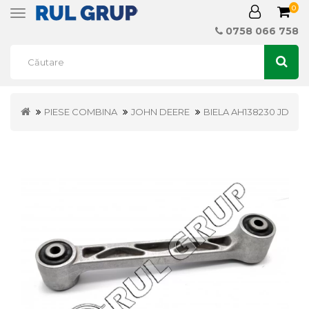
0
Toggle
navigation
0758 066 758
PIESE COMBINA
JOHN DEERE
BIELA AH138230 JD