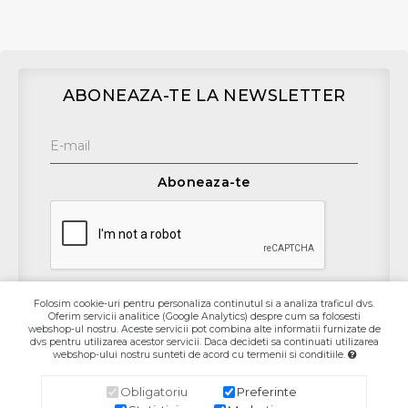
ABONEAZA-TE LA NEWSLETTER
Aboneaza-te
Folosim cookie-uri pentru personaliza continutul si a analiza traficul dvs.
Oferim servicii analitice (Google Analytics) despre cum sa folosesti
Contact
webshop-ul nostru. Aceste servicii pot combina alte informatii furnizate de
dvs pentru utilizarea acestor servicii. Daca decideti sa continuati utilizarea
webshop-ului nostru sunteti de acord cu termenii si conditiile.
Informaţii
Obligatoriu
Preferinte
Contul Meu