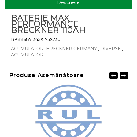
Descriere
BATERIE MAX
PERFORMANCE
BRECKNER 110AH
BK88687 345X175X230
ACUMULATORI BRECKNER GERMANY
,
DIVERSE
,
ACUMULATORI
Produse Asemănătoare