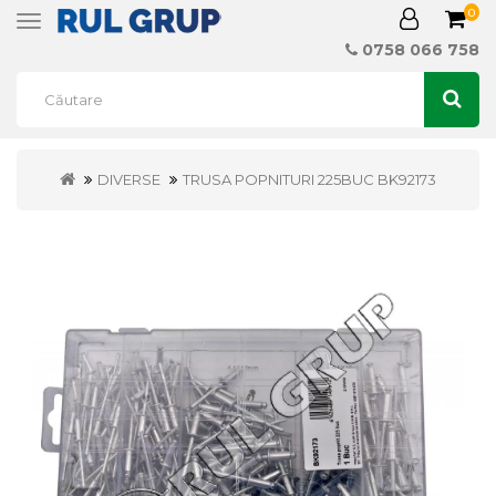
0
Toggle
navigation
0758 066 758
DIVERSE
TRUSA POPNITURI 225BUC BK92173