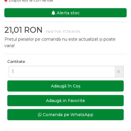
Disponibil la comanda
Alerta stoc
21,01 RON
Fără TVA: 17,36 RON
Prețul pieselor pe comandă nu este actualizat și poate
varia!
Cantitate
B
Adaugă în Coş
Adaugă in Favorite
Comanda pe WhatsApp