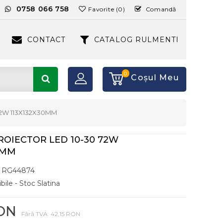
:
0758 066 758
Favorite (0)
Comandă
CONTACT
CATALOG RULMENTI
0
Coşul Meu
72W 113X132X30MM
ROIECTOR LED 10-30 72W
0MM
RG44874
bile - Stoc Slatina
RON
Fără TVA: 42,15 RON