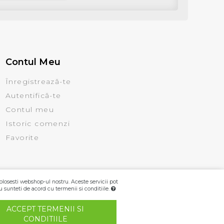
Contul Meu
Înregistrează-te
Autentifică-te
Contul meu
Istoric comenzi
Favorite
olosesti webshop-ul nostru. Aceste servicii pot
u sunteti de acord cu termenii si conditiile.
ACCEPT TERMENII SI
CONDITIILE