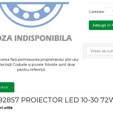
Cantitate
Adaugă in 
rea fără permisiunea proprietarului site-ului
terzisă! Codurile și pozele folosite sunt doar
pentru referință.
iere
92857 PROIECTOR LED 10-30 72
ri utile