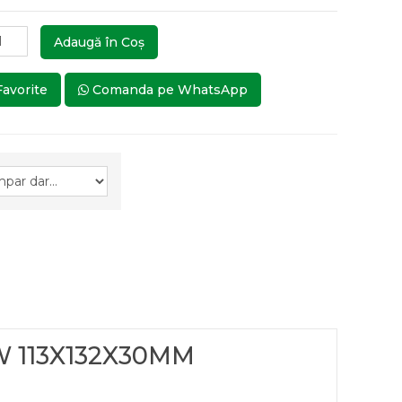
Adaugă în Coş
Favorite
Comanda pe WhatsApp
W 113X132X30MM