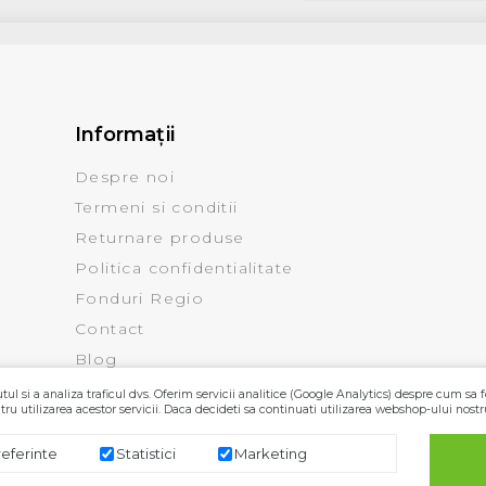
Informaţii
Despre noi
Termeni si conditii
Returnare produse
Politica confidentialitate
Fonduri Regio
Contact
Blog
ul si a analiza traficul dvs. Oferim servicii analitice (Google Analytics) despre cum sa f
ru utilizarea acestor servicii. Daca decideti sa continuati utilizarea webshop-ului nostr
referinte
Statistici
Marketing