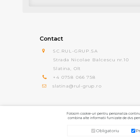
Contact
SC.RUL-GRUP.SA
Strada Nicolae Balcescu nr.10
Slatina, Olt
+4 0758 066 758
slatina@rul-grup.ro
Folosim cookie-uri pentru personaliza continut
combina alte informatii furnizate de dvs pent
Obligatoriu
P
SC.RUL-GRUP.SA
© 2026