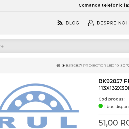
Comanda telefonic la
BLOG
DESPRE NOI
BK92857 PROIECTOR LED 10-30 
BK92857 P
113X132X3
Cod produs:
1 buc disponi
51,00 