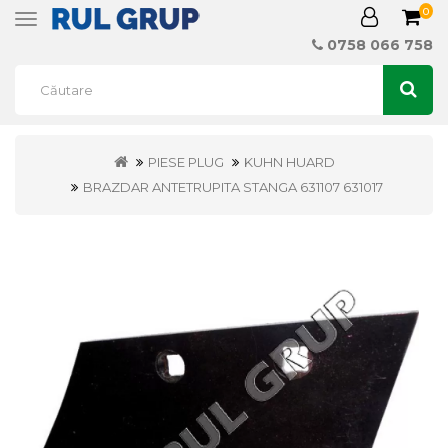
0
Toggle
navigation
0758 066 758
PIESE PLUG
KUHN HUARD
BRAZDAR ANTETRUPITA STANGA 631107 631017