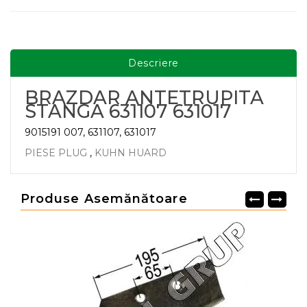
Descriere
BRAZDAR ANTETRUPITA
STANGA 631107 631017
9015191 007, 631107, 631017
PIESE PLUG
,
KUHN HUARD
Produse Asemănătoare