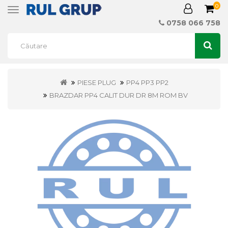
0
Toggle
navigation
0758 066 758
PIESE PLUG
PP4 PP3 PP2
BRAZDAR PP4 CALIT DUR DR 8M ROM BV