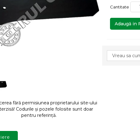
Cantitate
Adaugă in 
rea fără permisiunea proprietarului site-ului
terzisă! Codurile și pozele folosite sunt doar
pentru referință.
iere