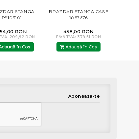
AR STANGA
BRAZDAR STANGA CASE
9691210 BRA
103101
1867676
KR
,00 RON
458,00 RON
407,0
: 209,92 RON
Fără TVA: 378,51 RON
Fără TVA: 
gă în Coş
Adaugă în Coş
Adaugă
Aboneaza-te