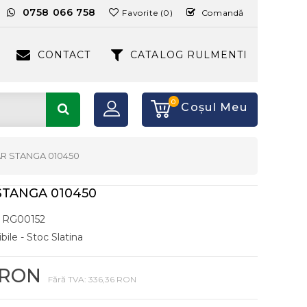
:
0758 066 758
Favorite (0)
Comandă
CONTACT
CATALOG RULMENTI
0
Coşul Meu
R STANGA 010450
TANGA 010450
RG00152
bile - Stoc Slatina
 RON
Fără TVA: 336,36 RON