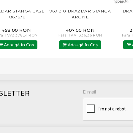
R STANGA CASE
9691210 BRAZDAR STANGA
BRAZD
1867676
KRONE
P9
58,00 RON
407,00 RON
254
TVA: 378,51 RON
Fără TVA: 336,36 RON
Fără TVA
daugă în Coş
Adaugă în Coş
Adau
SLETTER