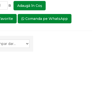
B
Adaugă în Coş
Favorite
Comanda pe WhatsApp