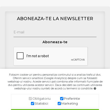
ABONEAZA-TE LA NEWSLETTER
Aboneaza-te
Folosim cookie-uri pentru personaliza continutul si a analiza traficul dvs.
Oferim servicii analitice (Google Analytics) despre cum sa folosesti
Contact
webshop-ul nostru. Aceste servicii pot combina alte informatii furnizate de
dvs pentru utilizarea acestor servicii. Daca decideti sa continuati utilizarea
webshop-ului nostru sunteti de acord cu termenii si conditiile.
Informaţii
Obligatoriu
Preferinte
Contul Meu
Statistici
Marketing