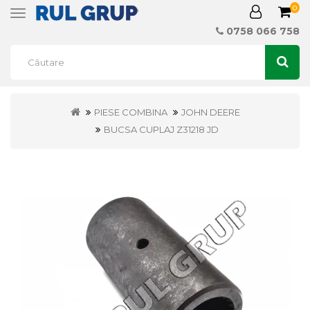
0
Toggle
navigation
0758 066 758
PIESE COMBINA
JOHN DEERE
BUCSA CUPLAJ Z31218 JD