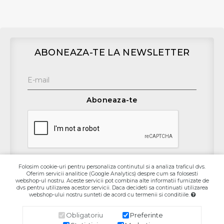
ABONEAZA-TE LA NEWSLETTER
Aboneaza-te
Folosim cookie-uri pentru personaliza continutul si a analiza traficul dvs.
Oferim servicii analitice (Google Analytics) despre cum sa folosesti
Contact
webshop-ul nostru. Aceste servicii pot combina alte informatii furnizate de
dvs pentru utilizarea acestor servicii. Daca decideti sa continuati utilizarea
webshop-ului nostru sunteti de acord cu termenii si conditiile.
Informaţii
Obligatoriu
Preferinte
Contul Meu