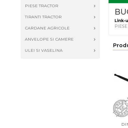
PIESE TRACTOR
BU
TIRANTI TRACTOR
Link-u
PIESE
CARDANE AGRICOLE
ANVELOPE SI CAMERE
Prod
ULEI SI VASELINA
TE INCARCATOR
PINION FI50 Z55 CL 682993
DINT