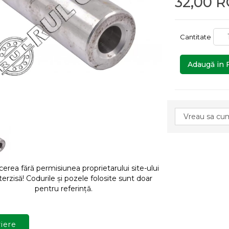
32,00 
Cantitate
Adaugă in 
rea fără permisiunea proprietarului site-ului
terzisă! Codurile și pozele folosite sunt doar
pentru referință.
iere