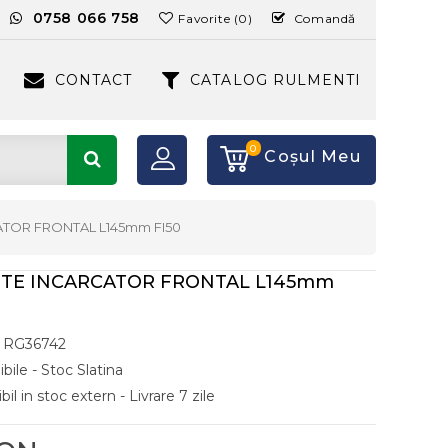
:
0758 066 758
Favorite (0)
Comandă
CONTACT
CATALOG RULMENTI
0
Coşul Meu
TOR FRONTAL L145mm FI50
NTE INCARCATOR FRONTAL L145mm
RG36742
bile - Stoc Slatina
il in stoc extern - Livrare 7 zile