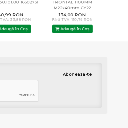
101.00 16502731
FRONTAL 1100MM
FRONTAL L
M22x40mm CY22
99 RON
134,00 RON
25,0
A: 33,88 RON
Fără TVA: 110,74 RON
Fără TVA:
gă în Coş
Adaugă în Coş
Adaugă
Aboneaza-te