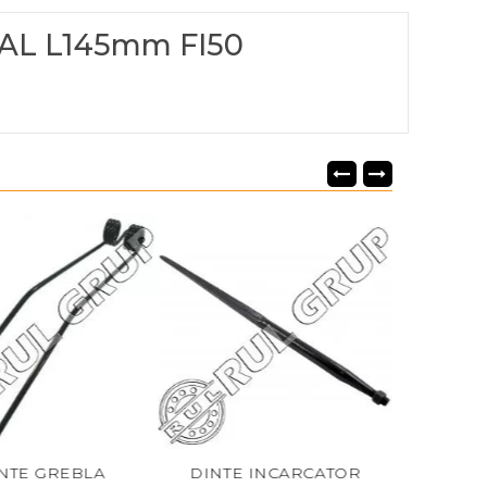
AL L145mm FI50
E GREBLA
DINTE INCARCATOR
BUCSA DINTE