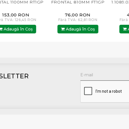
L 1100MM RT1GP
FRONTAL 810MM FT1GP
1.1089.030.
53,00 RON
76,00 RON
40,
TVA: 126,45 RON
Fără TVA: 62,81 RON
Fără TV
daugă în Coş
Adaugă în Coş
Adau
SLETTER