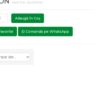
RON
Fără TVA: 26,45 RON
Adaugă în Coş
Favorite
Comanda pe WhatsApp