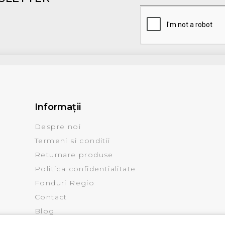
Informaţii
Despre noi
Termeni si conditii
Returnare produse
Politica confidentialitate
Fonduri Regio
Contact
Blog