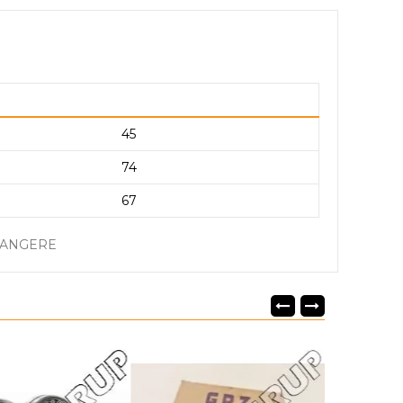
45
74
67
RANGERE