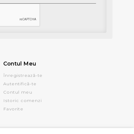
Contul Meu
Înregistrează-te
Autentifică-te
Contul meu
Istoric comenzi
Favorite