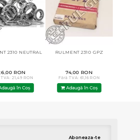
NEUTRAL
RULMENT 2310 GPZ
RULMENT 2310 E-2
SKF
N
74,00 RON
467,00 RON
9 RON
Fără TVA: 61,16 RON
Fără TVA: 385,95 
Coş
Adaugă în Coş
Adaugă în Co
Aboneaza-te