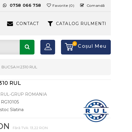
:
0758 066 758
Favorite (0)
Comandă
CONTACT
CATALOG RULMENTI
0
Coşul Meu
BUCSA H 2310 RUL
310 RUL
RUL-GRUP ROMANIA
RG10105
 stoc Slatina
RON
Fără TVA: 13,22 RON