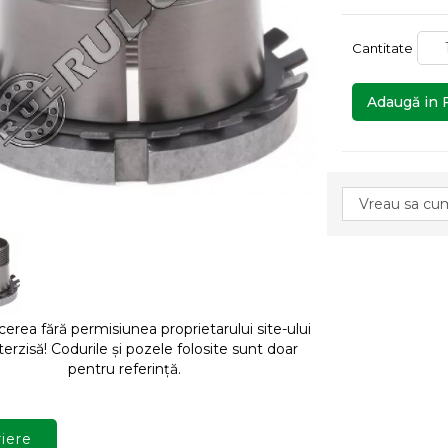
Cantitate
Adaugă in 
rea fără permisiunea proprietarului site-ului
terzisă! Codurile și pozele folosite sunt doar
pentru referință.
iere