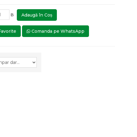
B
Adaugă în Coş
Favorite
Comanda pe WhatsApp