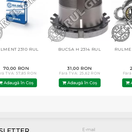
10 RUL
BUCSA H 2314 RUL
RULMENT 2310 
RON
31,00 RON
26,00 RO
,85 RON
Fără TVA: 25,62 RON
Fără TVA: 21,4
n Coş
Adaugă în Coş
Adaugă în 
SLETTER