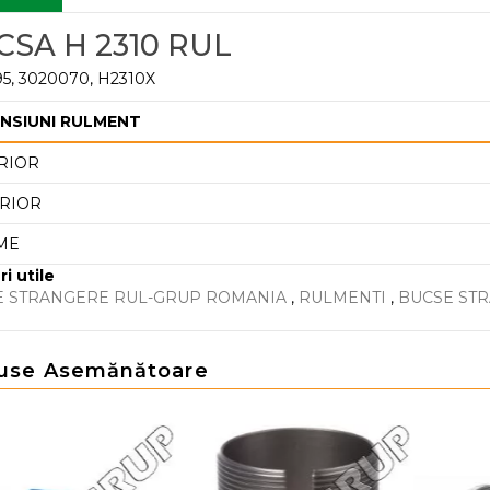
CSA H 2310 RUL
95, 3020070, H2310X
NSIUNI RULMENT
RIOR
RIOR
ME
ri utile
E STRANGERE RUL-GRUP ROMANIA
,
RULMENTI
,
BUCSE ST
use Asemănătoare