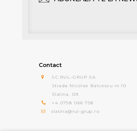
Contact
SC.RUL-GRUP.SA
Strada Nicolae Balcescu nr.10
Slatina, Olt
+4 0758 066 758
slatina@rul-grup.ro