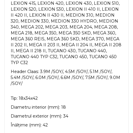
LEXION 415, LEXION 420, LEXION 430, LEXION 510,
LEXION 520, LEXION 530, LEXION II 410 II, LEXION
II 420 II, LEXION II 430 II, MEDION 310, MEDION
320, MEDION 330, MEDION 330 HYDRO, MEDION
340, MEGA 202, MEGA 203, MEGA 204, MEGA 208,
MEGA 218, MEGA 350, MEGA 350 SKD, MEGA 360,
MEGA 360 REIS, MEGA 360 SKD, MEGA 370, MEGA
II 202 II, MEGA II 203 II, MEGA II 204 II, MEGA II 208
II, MEGA II 218 II, TUCANO 430, TUCANO 440,
TUCANO 440 TYP C32, TUCANO 450, TUCANO 450
TYP C32
Header Claas: 3.9M /SOY/, 4.5M /SOY/, 5.1M /SOY/,
5.4M /SOY/, 6.0M /SOY/, 6.6M /SOY/, 7.5M /SOY/, 9.0M
/SOY/
Tip: 18x34x42
Diametru interior (mm): 18
Diametrul exterior (mm): 34
Înălțime (mm): 42