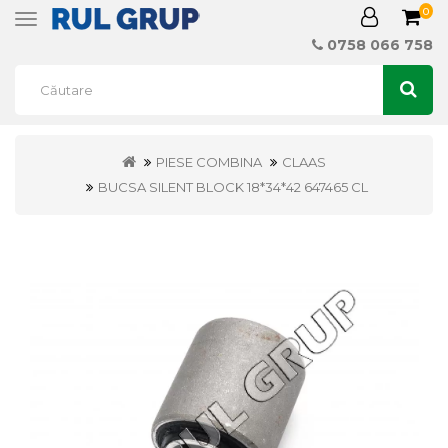
0
Toggle
navigation
0758 066 758
PIESE COMBINA
CLAAS
BUCSA SILENT BLOCK 18*34*42 647465 CL