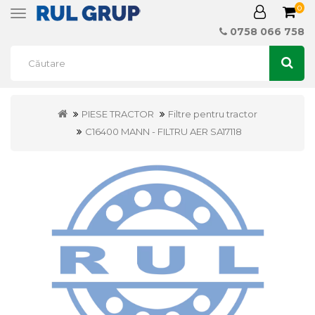
0
Toggle
navigation
0758 066 758
PIESE TRACTOR
Filtre pentru tractor
C16400 MANN - FILTRU AER SA17118