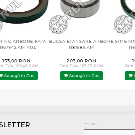
ATA
BUCSA ETANSARE ARBORE
SIMERING ARBORE SPA
R81989.AM
RE11036.AM BP
203,00 RON
153,00 RON
N
Fără TVA: 167,77 RON
Fără TVA: 126,45 RON
Adaugă în Coş
Adaugă în Coş
SLETTER