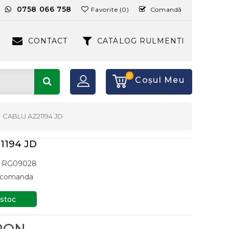
:
0758 066 758
Favorite (0)
Comandă
CONTACT
CATALOG RULMENTI
0
Coşul Meu
CABLU AZ21194 JD
1194 JD
RG09028
a comanda
 stoc