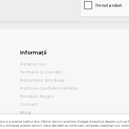
Informaţii
Despre noi
Termeni si conditii
Returnare produse
Politica confidentialitate
Fonduri Regio
Contact
Blog
ul si a analiza traficul dvs. Oferim servicii analitice (Google Analytics) despre cum sa f
ru utilizarea acestor servicii. Daca decideti sa continuati utilizarea webshop-ului nostr