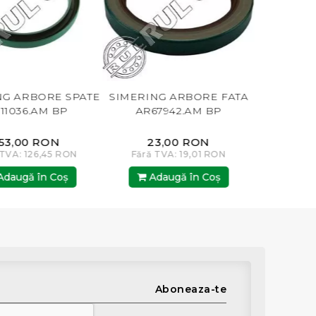
TE
SIMERING ARBORE FATA
SIMERING ARBORE FATA
AR67942.AM BP
AR67942.AM RUL
23,00 RON
153,00 RON
Fără TVA: 19,01 RON
Fără TVA: 126,45 RON
Adaugă în Coş
Adaugă în Coş
Aboneaza-te