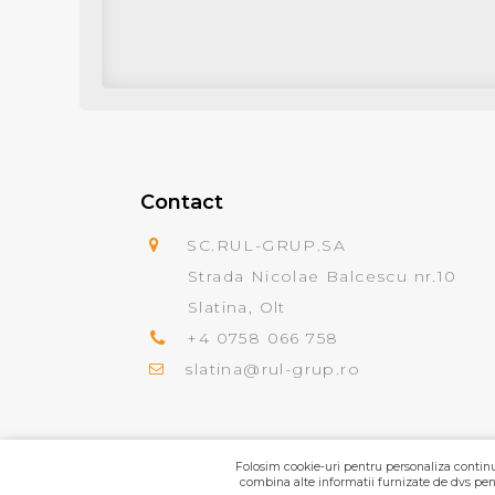
Contact
SC.RUL-GRUP.SA
Strada Nicolae Balcescu nr.10
Slatina, Olt
+4 0758 066 758
slatina@rul-grup.ro
Folosim cookie-uri pentru personaliza continut
combina alte informatii furnizate de dvs pent