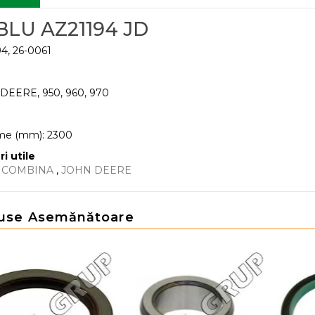
BLU AZ21194 JD
4, 26-0061
DEERE, 950, 960, 970
me (mm): 2300
ri utile
E COMBINA
,
JOHN DEERE
use Asemănătoare