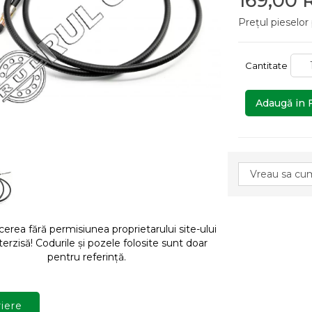
169,00
Prețul pieselor
Cantitate
Adaugă in 
rea fără permisiunea proprietarului site-ului
terzisă! Codurile și pozele folosite sunt doar
pentru referință.
iere