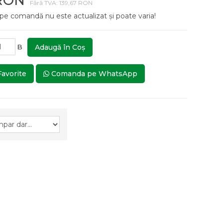
 RON
Fără TVA: 139,67 RON
 pe comandă nu este actualizat și poate varia!
B
Adaugă în Coş
Favorite
Comanda pe WhatsApp